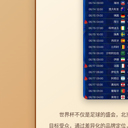
世界杯不仅是足球的盛会，北京
目标受众，通过差异化的品牌定位