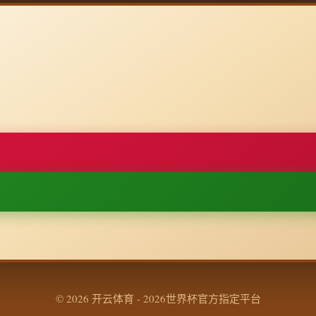
© 2026 开云体育 - 2026世界杯官方指定平台