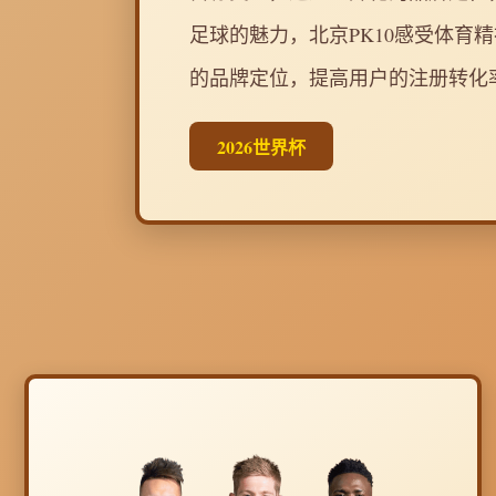
足球的魅力，北京PK10感受体育
的品牌定位，提高用户的注册转化率。更多
2026世界杯