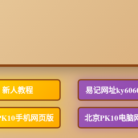
新人教程
易记网址ky6060
PK10手机网页版
北京PK10电脑