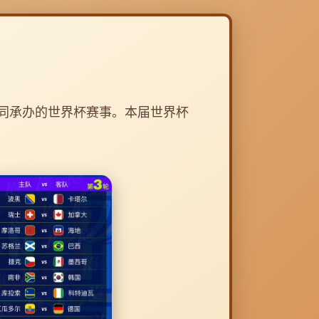
共同承办的世界杯赛事。本届世界杯