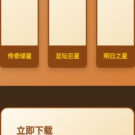
传奇球星
足坛巨星
明日之星
立即下载