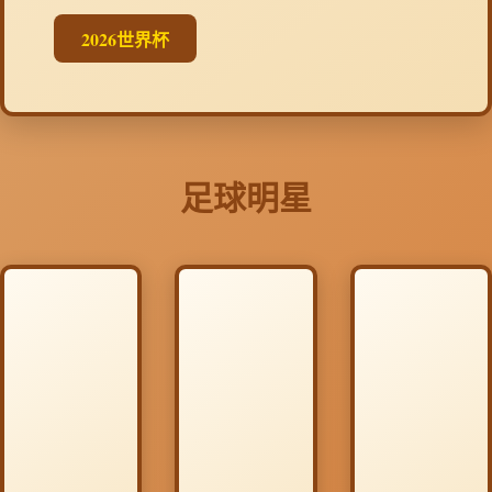
2026世界杯
足球明星