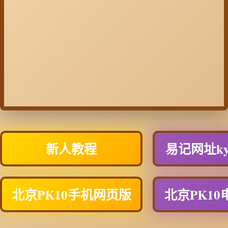
新人教程
易记网址ky6
北京PK10手机网页版
北京PK1