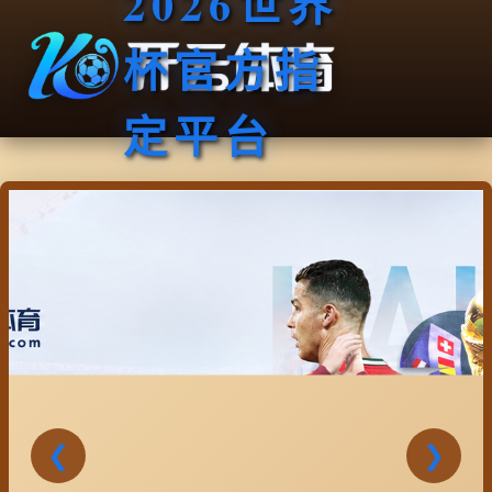
2026世界
杯官方指
定平台
❮
❯